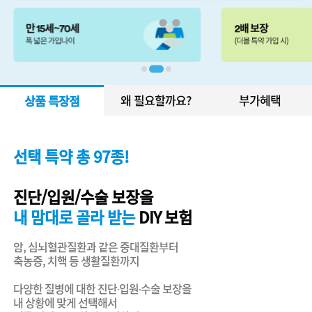
왜 필요할까요?
부가혜택
상품 특장점
선택 특약 총 97종!
진단/입원/수술 보장을
내 맘대로 골라 받는
DIY 보험
암, 심뇌혈관질환과 같은 중대질환부터
축농증, 치핵 등 생활질환까지
다양한 질병에 대한 진단∙입원∙수술 보장을
내 상황에 맞게 선택해서