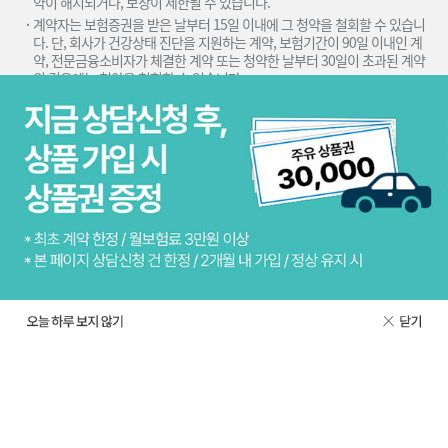
약이 해지되거나, 보장이 제한될 수 있습니다.
계약자는 보험증권을 받은 날부터 15일 이내에 그 청약을 철회할 수 있습니
다. 단, 회사가 건강상태 진단을 지원하는 계약, 보험기간이 90일 이내인 계
약, 전문금융소비자가 체결한 계약 또는 청약한 날부터 30일이 초과된 계약
의 경우에는 청약을 철회할 수 없습니다.
청약서상에 자필서명(전자서명 포함), 계약자 보관용 청약서 및 약관전달과
약관의 주요내용 설명 등을 이행하지 않은 계약에 대하여는 계약자가 계약성
립일로부터 3개월 이내에 계약을 취소할 수 있습니다.
(무)360종합보장보험(무해약환급금형), (무)간편가입360종합보장보험(무해
약환급금형)의 보험기간은 90세/종신이며 납입기간은 10/15/20/25/30년
납, 55/60/65/70/80세납입니다.
(무)간편가입360종합보장보험(갱신형)의 보험기간은 5년/10년/20년/100
세이며, 납입기간은 전기납입니다.
※ 암 관련 특약의 보장개시일은 다음과 같습니다.
암(기타피부암, 갑상선암, 제자리암, 경계성종양, 대장점막내암 제외) 보장개
시일: 최초계약일/부활(효력회복)일 90일 이후
기타피부암, 갑상선암, 제자리암, 경계성종양, 대장점막내암 보장개시일: 최
초계약일/부활(효력회복)일 (일부 특약 제외)
한국표준질병·사인분류 지침서의 “사망 및 질병이환의 분류번호부여를 위한
선정준칙과 지침”에 따라 C77~C80(이차성 및 상세불명 부위의 악성신생물
(암))의 경우 원발성 악성신생물 (암)이 확인되는 경우에는 C77~C80(이차성
및 상세불명 부위의 악성신생물(암))으로 분류하지 않고, 원발부위(최초 발생
한 부 위)를 기준으로 분류합니다. 다만, 이 경우에도 C77~C80(이차성 및 상