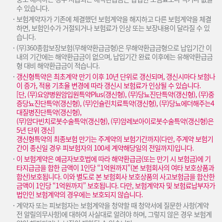
수 있습니다.
보험계약자가 기존에 체결했던 보험계약을 해지하고 다른 보험계약을 체결
하면, 보험인수가 거절되거나 보험료가 인상 또는 보장내용이 달라질 수 있
습니다.
(무)360종합보장보험(무해약환급금형)은 무해약환급금형으로 납입기간 이
내의 기간에는 해약환급금이 없으며, 납입기간 완료 이후에는 유해약환급금
형 대비 해약환급금이 적습니다.
갱신형특약은 최초계약 만기 이후 10년 단위로 갱신되며, 갱신시마다 보험나
이 증가, 적용 기초율 변경에 따라 갱신시 보험료가 인상될 수 있습니다.
[단, (무)요양병원암입원특약Plus(갱신형), (무)당뇨진단특약(갱신형), (무)중
증당뇨진단특약(갱신형), (무)인슐린치료특약(갱신형), (무)당뇨에더해주는4
대질병진단특약(갱신형),
(무)암다빈치로봇수술특약(갱신형), (무)암레보아이로봇수술특약(갱신형)은
5년 단위 갱신]
갱신형특약의 최종보험 만기는 주계약의 보험기간까지(다만, 주계약 보험기
간이 종신일 경우 피보험자의 100세 계약해당일의 전일까지)입니다.
이 보험계약은 예금자보호법에 따라 해약환급금(또는 만기 시 보험금)에 기
타지급금을 합한 금액이 1인당 “1억원까지”(본 보험회사의 여타 보호상품과
합산)보호됩니다. 이와 별도로 본 보험회사 보호상품의 사고보험금을 합산한
금액이 1인당 “1억원까지” 보호됩니다. 다만, 보험계약자 및 보험료납부자가
법인인 보험계약의 경우에는 보호되지 않습니다.
계약자 또는 피보험자는 보험계약을 청약할 때 청약서에 질문한 사항(계약
전 알릴의무사항)에 대하여 사실대로 알려야 하며, 그렇지 않은 경우 보험계